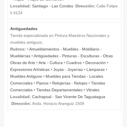
Localidad:
Santiago
-
Las Condes
Dirección:
Calle Felipe
Ii 4124
Antiguedades
Tienda especializada en Pintura Maestros Nacionales y
muebles antiguos,
Rubros:
•
Amueblamientos - Muebles - Mobiliario -
Mueblerías
•
Antigüedades - Pinturas - Esculturas - Otras
Obras de Arte
•
Arte - Cultura
•
Cuadros
•
Decoración
•
Expresiones Artísticas
•
Joyas - Joyerías
•
Lámparas
•
Muebles Antiguos
•
Muebles para Tiendas - Locales
Comerciales
•
Pianos
•
Relojerías - Relojes
•
Tiendas
Comerciales
•
Tiendas Departamentales
•
Vitrales
Localidad:
Cachapoal
-
San Vicente De Taguatagua
Dirección:
Avda. Horacio Aranguiz 1509