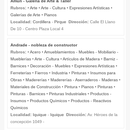
Amun - Galeria de Arte & Taller
Rubros:
•
Arte
•
Arte - Cultura
•
Expresiones Artísticas
•
Galerías de Arte
•
Pianos
Localidad:
Cordillera
-
Pirque
Dirección:
Calle El Llano
De 10 - Centro Plaza Local 4
Andrade - nobleza de constructor
Rubros:
•
Acero
•
Amueblamientos - Muebles - Mobiliario -
Mueblerías
•
Arte - Cultura
•
Artículos de Madera
•
Barniz -
Barnices
•
Decoración - Muebles
•
Expresiones Artísticas
•
Ferreterías
•
Fierros
•
Industria
•
Pinturas
•
Insumos para
Obras
•
Madererías
•
Madererías - Aserraderos - Maderas
•
Materiales de Construcción
•
Pintura
•
Pianos
•
Pinturas
•
Pinturas - Barnices
•
Pinturas Industriales
•
Productos -
Insumos
•
Productos Químicos
•
Productos - Reactivos
Químicos
Localidad:
Iquique
-
Iquique
Dirección:
Av. Héroes de la
concepción 1049 -