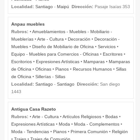
Localidad:
Santiago
-
Maipú
Dirección:
Pasaje Isaías 353
Anpau muebles
Rubros:
•
Amueblamientos - Muebles - Mobiliario -
Mueblerías
•
Arte - Cultura
•
Decoración
•
Decoración -
Muebles
•
Diseño de Mobiliario de Oficina
•
Servicios
•
Equipo - Muebles para Comercios - Oficinas
•
Escritores
•
Escritorios
•
Expresiones Artísticas
•
Mamparas
•
Mamparas
de Oficina
•
Oficinas
•
Pianos
•
Recursos Humanos
•
Sillas
de Oficina
•
Sillerías - Sillas
Localidad:
Santiago
-
Santiago
Dirección:
San diego
1443
Antigua Casa Razeto
Rubros:
•
Arte - Cultura
•
Artículos Religiosos
•
Bodas
•
Expresiones Artísticas
•
Moda
•
Moda - Complementos
•
Moda - Tendencias
•
Pianos
•
Primera Comunión
•
Religión
•
Trajes
•
Trajes de Comunión