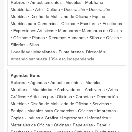
Rubros:
•
Amueblamientos - Muebles - Mobiliario -
Mueblerías
•
Arte - Cultura
•
Decoración
•
Decoración -
Muebles
•
Diseño de Mobiliario de Oficina
•
Equipo -
Muebles para Comercios - Oficinas
•
Escritores
•
Escritorios
•
Expresiones Artísticas
•
Mamparas
•
Mamparas de Oficina
•
Oficinas
•
Pianos
•
Recursos Humanos
•
Sillas de Oficina
•
Sillerías - Sillas
Localidad:
Magallanes
-
Punta Arenas
Dirección:
Armando sanhueza 1394 esq.independencia
Agendas Buho
Rubros:
•
Agendas
•
Amueblamientos - Muebles -
Mobiliario - Mueblerías
•
Archivadores - Archiveros
•
Artes
Gráficas
•
Artículos para Oficinas
•
Carpetas
•
Decoración -
Muebles
•
Diseño de Mobiliario de Oficina
•
Servicios
•
Equipo - Muebles para Comercios - Oficinas
•
Imprentas -
Copias - Industria Gráfica
•
Impresoras
•
Informática
•
Materiales de Oficina
•
Oficinas
•
Papelerías - Papel
•
Percheros
•
Recursos Humanos
•
Software
•
Suministros
•