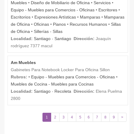
Muebles
•
Diseño de Mobiliario de Oficina
•
Servicios
•
Equipo - Muebles para Comercios - Oficinas
•
Escritores
•
Escritorios
•
Expresiones Artísticas
•
Mamparas
•
Mamparas
de Oficina
•
Oficinas
•
Pianos
•
Recursos Humanos
•
Sillas
de Oficina
•
Sillerías - Sillas
Localidad:
Santiago
-
Santiago
Dirección:
Joaquín
rodríguez 7377 macul
Am Muebles
Gabinetes Para Notebook Locker Para Oficina Sillon
Rubros:
•
Equipo - Muebles para Comercios - Oficinas
•
Muebles de Cocina - Muebles para Cocinas
Localidad:
Santiago
-
Recoleta
Dirección:
Elena Puelma
2800
1
2
3
4
5
6
7
8
9
>