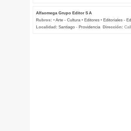
Alfaomega Grupo Editor S A
Rubros:
•
Arte - Cultura
•
Editores
•
Editoriales - E
Localidad:
Santiago
-
Providencia
Dirección:
Cal