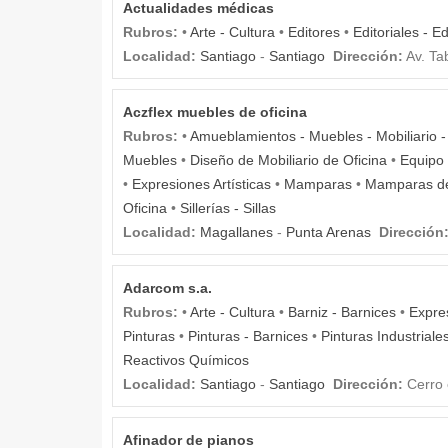
Actualidades médicas
Rubros:
•
Arte - Cultura
•
Editores
•
Editoriales - E
Localidad:
Santiago
-
Santiago
Dirección:
Av. Ta
Aczflex muebles de oficina
Rubros:
•
Amueblamientos - Muebles - Mobiliario 
Muebles
•
Diseño de Mobiliario de Oficina
•
Equipo 
•
Expresiones Artísticas
•
Mamparas
•
Mamparas de
Oficina
•
Sillerías - Sillas
Localidad:
Magallanes
-
Punta Arenas
Dirección
Adarcom s.a.
Rubros:
•
Arte - Cultura
•
Barniz - Barnices
•
Expres
Pinturas
•
Pinturas - Barnices
•
Pinturas Industriale
Reactivos Químicos
Localidad:
Santiago
-
Santiago
Dirección:
Cerro e
Afinador de pianos