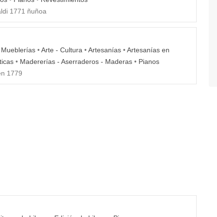
ldi 1771 ñuñoa
- Mueblerías
•
Arte - Cultura
•
Artesanías
•
Artesanías en
ticas
•
Madererías - Aserraderos - Maderas
•
Pianos
n 1779