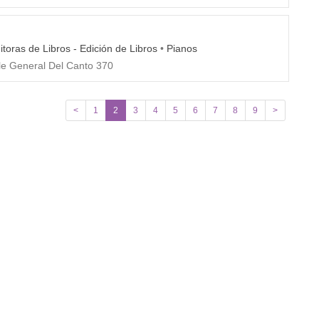
ditoras de Libros - Edición de Libros
•
Pianos
le General Del Canto 370
<
1
2
3
4
5
6
7
8
9
>