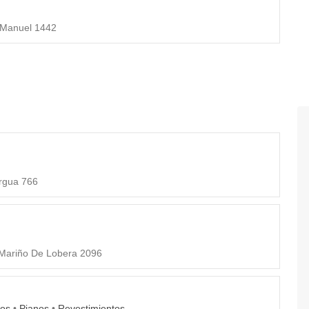
 Manuel 1442
rgua 766
Mariño De Lobera 2096
ros
•
Pianos
•
Revestimientos