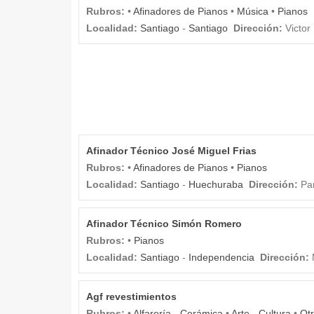
Rubros:
•
Afinadores de Pianos
•
Música
•
Pianos
Localidad:
Santiago
-
Santiago
Dirección:
Victor
Afinador Técnico José Miguel Frias
Rubros:
•
Afinadores de Pianos
•
Pianos
Localidad:
Santiago
-
Huechuraba
Dirección:
Pa
Afinador Técnico Simón Romero
Rubros:
•
Pianos
Localidad:
Santiago
-
Independencia
Dirección:
Agf revestimientos
Rubros:
•
Alfarería - Cerámica
•
Arte - Cultura
•
Ot