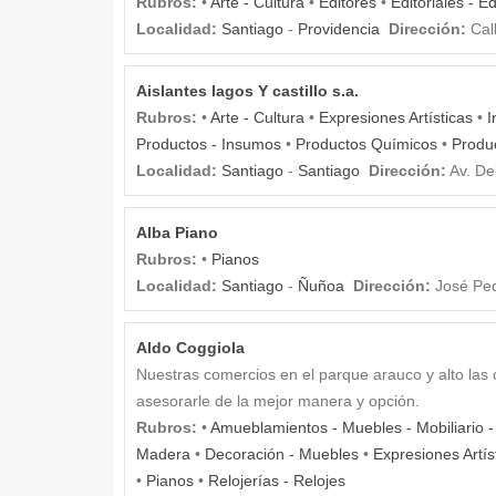
Rubros:
•
Arte - Cultura
•
Editores
•
Editoriales - E
Localidad:
Santiago
-
Providencia
Dirección:
Call
Aislantes lagos Y castillo s.a.
Rubros:
•
Arte - Cultura
•
Expresiones Artísticas
•
I
Productos - Insumos
•
Productos Químicos
•
Produ
Localidad:
Santiago
-
Santiago
Dirección:
Av. De
Alba Piano
Rubros:
•
Pianos
Localidad:
Santiago
-
Ñuñoa
Dirección:
José Ped
Aldo Coggiola
Nuestras comercios en el parque arauco y alto las
asesorarle de la mejor manera y opción.
Rubros:
•
Amueblamientos - Muebles - Mobiliario 
Madera
•
Decoración - Muebles
•
Expresiones Artís
•
Pianos
•
Relojerías - Relojes