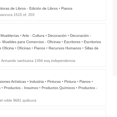
ditoras de Libros - Edición de Libros
•
Pianos
bancura 1515 of. 203
- Mueblerías
•
Arte - Cultura
•
Decoración
•
Decoración -
- Muebles para Comercios - Oficinas
•
Escritores
•
Escritorios
 Oficina
•
Oficinas
•
Pianos
•
Recursos Humanos
•
Sillas de
:
Armando sanhueza 1394 esq.independencia
iones Artísticas
•
Industria
•
Pinturas
•
Pintura
•
Pianos
•
s
•
Productos - Insumos
•
Productos Químicos
•
Productos -
l roble 9681 quilicura