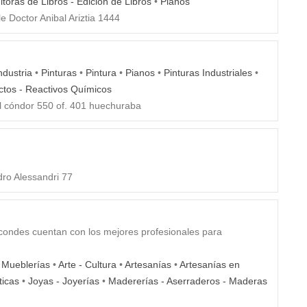
ditoras de Libros - Edición de Libros
•
Pianos
e Doctor Anibal Ariztia 1444
ndustria
•
Pinturas
•
Pintura
•
Pianos
•
Pinturas Industriales
•
ctos - Reactivos Químicos
l cóndor 550 of. 401 huechuraba
ro Alessandri 77
 condes cuentan con los mejores profesionales para
- Mueblerías
•
Arte - Cultura
•
Artesanías
•
Artesanías en
ticas
•
Joyas - Joyerías
•
Madererías - Aserraderos - Maderas