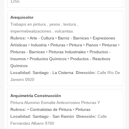
1255
Arequicolor
Trabajos en pintura , yesos , textura ,
impermebealizaciones , vulcanitas.
Rubros:
•
Arte - Cultura
•
Barniz - Barnices
•
Expresiones
Artísticas
•
Industria
•
Pinturas
•
Pintura
•
Pianos
•
Pinturas
•
Pinturas - Barnices
•
Pinturas Industriales
•
Productos -
Insumos
•
Productos Químicos
•
Productos - Reactivos
Químicos
Localidad:
Santiago
-
La Cisterna
Dirección:
Calle Río De
Janeiro 0920
Arquimetría Construcción
Pintura Aluminio Esmalte Anticorrosivo Pinturas Y
Rubros:
•
Contratistas de Pintura
•
Pinturas
Localidad:
Santiago
-
San Ramón
Dirección:
Calle
Fernández Albano 9760