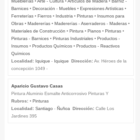
Mueblerías
•
Arte - Cultura
•
Artículos de Madera
•
Barniz -
Barnices
•
Decoración - Muebles
•
Expresiones Artísticas
•
Ferreterías
•
Fierros
•
Industria
•
Pinturas
•
Insumos para
Obras
•
Madererías
•
Madererías - Aserraderos - Maderas
•
Materiales de Construcción
•
Pintura
•
Pianos
•
Pinturas
•
Pinturas - Barnices
•
Pinturas Industriales
•
Productos -
Insumos
•
Productos Químicos
•
Productos - Reactivos
Químicos
Localidad:
Iquique
-
Iquique
Dirección:
Av. Héroes de la
concepción 1049 -
Aparicio Gustavo Casas
Pintura Aluminio Esmalte Anticorrosivo Pinturas Y
Rubros:
•
Pinturas
Localidad:
Santiago
-
Ñuñoa
Dirección:
Calle Los
Jardines 395