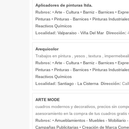
Aplicadores de pinturas ltda.
Rubros:
•
Arte - Cultura
•
Barniz - Barnices
•
Expres
Pinturas
•
Pinturas - Barnices
•
Pinturas Industriale
Reactivos Químicos
Localidad:
Valparaiso
-
Viña Del Mar
Dirección:
4
Arequicolor
Trabajos en pintura , yesos , textura , impermebeali
Rubros:
•
Arte - Cultura
•
Barniz - Barnices
•
Expres
Pinturas
•
Pinturas - Barnices
•
Pinturas Industriale
Reactivos Químicos
Localidad:
Santiago
-
La Cisterna
Dirección:
Call
ARTE MODE
cuadros modernos y decorativos, precios sin compe
asesoramiento en la compra de tus cuadros gratis
Rubros:
•
Amueblamientos - Muebles - Mobiliario 
Campañas Publicitarias
•
Creación de Marca Comer