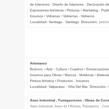
de Interiores - Diseño de Interiores - Decoración d
Expresiones Artísticas
•
Pinturas
•
Marketing - Publ
Insumos
•
Vidrieras
•
Vidrierías - Vidrieros
Localidad:
Santiago
-
Santiago
Dirección:
patrici
Artemarco
Rubros:
•
Arte - Cultura
•
Cuadros
•
Enmarcaciones
Insumos para Obras
•
Marcos - Molduras
•
Materia
Pintura Artística
•
Productos - Insumos
Localidad:
Valparaiso
-
Viña Del Mar
Dirección:
4
Aseo Industrial , Fumigaciones , Obras de C
Aseo Industrial, Aseo de Oficinas, Paisajismo , Cont