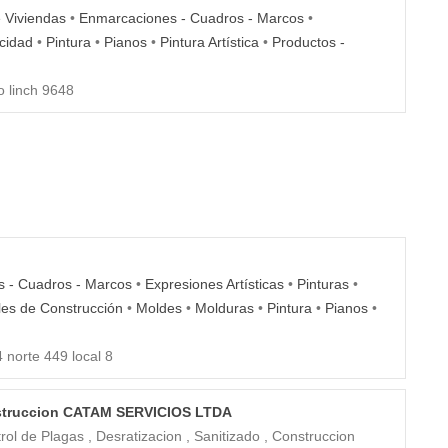
e Viviendas
•
Enmarcaciones - Cuadros - Marcos
•
icidad
•
Pintura
•
Pianos
•
Pintura Artística
•
Productos -
o linch 9648
 - Cuadros - Marcos
•
Expresiones Artísticas
•
Pinturas
•
les de Construcción
•
Moldes
•
Molduras
•
Pintura
•
Pianos
•
 norte 449 local 8
onstruccion CATAM SERVICIOS LTDA
rol de Plagas , Desratizacion , Sanitizado , Construccion