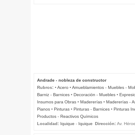
Andrade - nobleza de constructor
Rubros:
•
Acero
•
Amueblamientos - Muebles - Mobi
Barniz - Barnices
•
Decoración - Muebles
•
Expresio
Insumos para Obras
•
Madererías
•
Madererías - A
Pianos
•
Pinturas
•
Pinturas - Barnices
•
Pinturas In
Productos - Reactivos Químicos
Localidad:
Iquique
-
Iquique
Dirección:
Av. Héroe