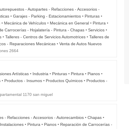
utorepuestos - Autopartes - Refacciones - Accesorios -
sticas
•
Garajes - Parking - Estacionamientos
•
Pinturas
•
s
•
Mecánica de Vehículos
•
Mecánica en General
•
Pintura
•
e Carrocerías - Hojalatería - Pintura - Chapas
•
Servicios
•
s
•
Talleres - Centros de Servicios Automotrices
•
Talleres de
icos - Reparaciones Mecánicas
•
Venta de Autos Nuevos
ones 2664
iones Artísticas
•
Industria
•
Pinturas
•
Pintura
•
Pianos
•
s
•
Productos - Insumos
•
Productos Químicos
•
Productos -
partamental 1170 san miguel
es - Refacciones - Accesorios - Autorecambios
•
Chapas
•
Instalaciones
•
Pintura
•
Pianos
•
Reparación de Carrocerías -