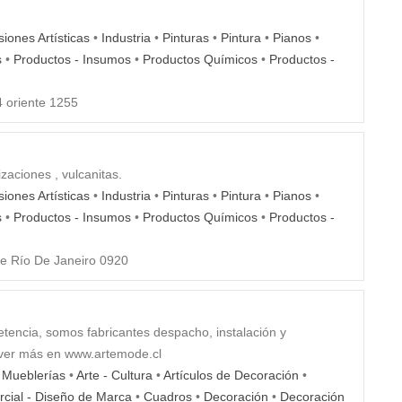
iones Artísticas
•
Industria
•
Pinturas
•
Pintura
•
Pianos
•
s
•
Productos - Insumos
•
Productos Químicos
•
Productos -
 oriente 1255
zaciones , vulcanitas.
iones Artísticas
•
Industria
•
Pinturas
•
Pintura
•
Pianos
•
s
•
Productos - Insumos
•
Productos Químicos
•
Productos -
e Río De Janeiro 0920
tencia, somos fabricantes despacho, instalación y
 ver más en www.artemode.cl
- Mueblerías
•
Arte - Cultura
•
Artículos de Decoración
•
cial - Diseño de Marca
•
Cuadros
•
Decoración
•
Decoración