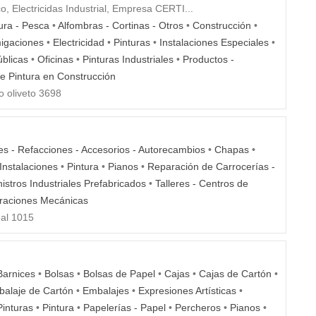
, Electricidas Industrial, Empresa CERTI...
tura - Pesca
•
Alfombras - Cortinas - Otros
•
Construcción
•
migaciones
•
Electricidad
•
Pinturas
•
Instalaciones Especiales
•
blicas
•
Oficinas
•
Pinturas Industriales
•
Productos -
e Pintura en Construcción
 oliveto 3698
es - Refacciones - Accesorios - Autorecambios
•
Chapas
•
Instalaciones
•
Pintura
•
Pianos
•
Reparación de Carrocerías -
istros Industriales Prefabricados
•
Talleres - Centros de
araciones Mecánicas
al 1015
Barnices
•
Bolsas
•
Bolsas de Papel
•
Cajas
•
Cajas de Cartón
•
alaje de Cartón
•
Embalajes
•
Expresiones Artísticas
•
Pinturas
•
Pintura
•
Papelerías - Papel
•
Percheros
•
Pianos
•