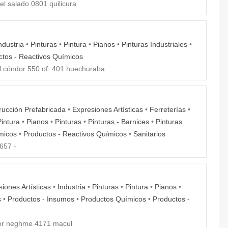
el salado 0801 quilicura
ndustria
•
Pinturas
•
Pintura
•
Pianos
•
Pinturas Industriales
•
ctos - Reactivos Químicos
l cóndor 550 of. 401 huechuraba
rucción Prefabricada
•
Expresiones Artísticas
•
Ferreterías
•
Pintura
•
Pianos
•
Pinturas
•
Pinturas - Barnices
•
Pinturas
micos
•
Productos - Reactivos Químicos
•
Sanitarios
657 -
iones Artísticas
•
Industria
•
Pinturas
•
Pintura
•
Pianos
•
s
•
Productos - Insumos
•
Productos Químicos
•
Productos -
r neghme 4171 macul