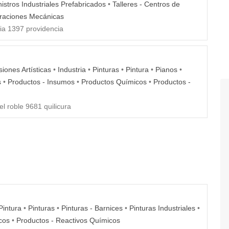
istros Industriales Prefabricados
•
Talleres - Centros de
araciones Mecánicas
lia 1397 providencia
iones Artísticas
•
Industria
•
Pinturas
•
Pintura
•
Pianos
•
s
•
Productos - Insumos
•
Productos Químicos
•
Productos -
l roble 9681 quilicura
Pintura
•
Pinturas
•
Pinturas - Barnices
•
Pinturas Industriales
•
cos
•
Productos - Reactivos Químicos