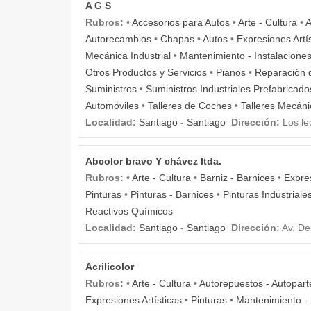
A G S
Rubros:
•
Accesorios para Autos
•
Arte - Cultura
•
A
Autorecambios
•
Chapas
•
Autos
•
Expresiones Artí
Mecánica Industrial
•
Mantenimiento - Instalacione
Otros Productos y Servicios
•
Pianos
•
Reparación d
Suministros
•
Suministros Industriales Prefabricado
Automóviles
•
Talleres de Coches
•
Talleres Mecán
Localidad:
Santiago
-
Santiago
Dirección:
Los le
Abcolor bravo Y chávez ltda.
Rubros:
•
Arte - Cultura
•
Barniz - Barnices
•
Expres
Pinturas
•
Pinturas - Barnices
•
Pinturas Industriale
Reactivos Químicos
Localidad:
Santiago
-
Santiago
Dirección:
Av. De
Acrilicolor
Rubros:
•
Arte - Cultura
•
Autorepuestos - Autopart
Expresiones Artísticas
•
Pinturas
•
Mantenimiento - 