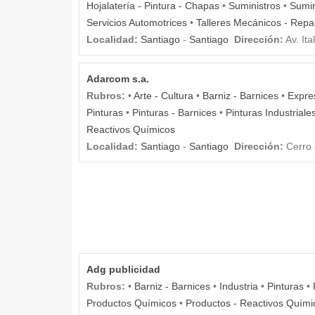
Hojalatería - Pintura - Chapas
•
Suministros
•
Sumin
Servicios Automotrices
•
Talleres Mecánicos - Rep
Localidad:
Santiago
-
Santiago
Dirección:
Av. Ita
Adarcom s.a.
Rubros:
•
Arte - Cultura
•
Barniz - Barnices
•
Expres
Pinturas
•
Pinturas - Barnices
•
Pinturas Industriale
Reactivos Químicos
Localidad:
Santiago
-
Santiago
Dirección:
Cerro e
Adg publicidad
Rubros:
•
Barniz - Barnices
•
Industria
•
Pinturas
•
Productos Químicos
•
Productos - Reactivos Quími