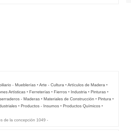
liario - Mueblerías
•
Arte - Cultura
•
Artículos de Madera
•
nes Artísticas
•
Ferreterías
•
Fierros
•
Industria
•
Pinturas
•
serraderos - Maderas
•
Materiales de Construcción
•
Pintura
•
dustriales
•
Productos - Insumos
•
Productos Químicos
•
s de la concepción 1049 -