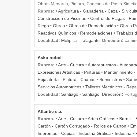
Obras Menores, Pintura, Canchas de Pasto Sintetico
Rubros:
•
Agricultura - Ganadería - Caza - Silvicul
Construcción de Piscinas
•
Control de Plagas - Fu
Riego
•
Obras
•
Obras de Remodelación
•
Obras Pú
Reactivos Químicos
•
Remodelaciones
•
Trabajos d
Localidad:
Melipilla
-
Talagante
Dirección:
camino
Asko nobell
Rubros:
•
Arte - Cultura
•
Autorepuestos - Autopart
Expresiones Artísticas
•
Pinturas
•
Mantenimiento - 
Hojalatería - Pintura - Chapas
•
Suministros
•
Sumin
Servicios Automotrices
•
Talleres Mecánicos - Rep
Localidad:
Santiago
-
Santiago
Dirección:
Portug
Atlantic s.a.
Rubros:
•
Arte - Cultura
•
Artes Gráficas
•
Barniz - 
Cartón - Cartón Corrugado - Rollos de Cartón
•
Emb
Imprentas - Copias - Industria Gráfica
•
Industria
•