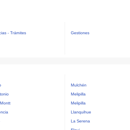
cias - Trámites
Gestiones
o
Mulchén
tonio
Melipilla
 Montt
Melipilla
encia
Llanquihue
o
La Serena