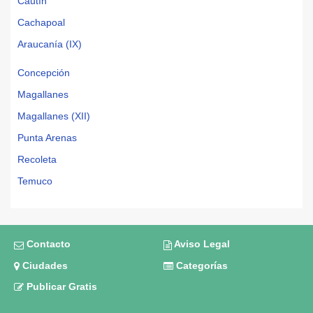
Cautín
Cachapoal
Araucanía (IX)
Concepción
Magallanes
Magallanes (XII)
Punta Arenas
Recoleta
Temuco
Contacto
Aviso Legal
Ciudades
Categorías
Publicar Gratis