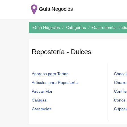
Guía Negocios
Guía Negocios
Categorías
Gastronomía - Indus
Repostería - Dulces
Adornos para Tortas
Chocol
Artículos para Repostería
Churre
Azúcar Flor
Confite
Calugas
Conos 
Caramelos
Cupcake