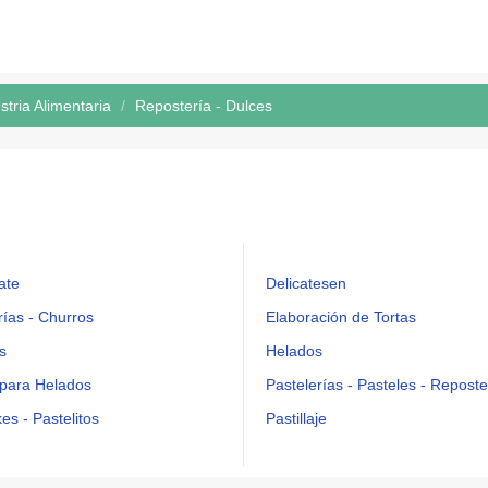
tria Alimentaria
Repostería - Dulces
ate
Delicatesen
rías - Churros
Elaboración de Tortas
s
Helados
para Helados
Pastelerías - Pasteles - Reposte
s - Pastelitos
Pastillaje