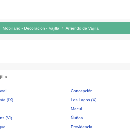
Mobiliario - Decoración - Vajilla
Arriendo de Vajilla
illa
oal
Concepción
ía (IX)
Los Lagos (X)
Macul
ns (VI)
Ñuñoa
gua
Providencia