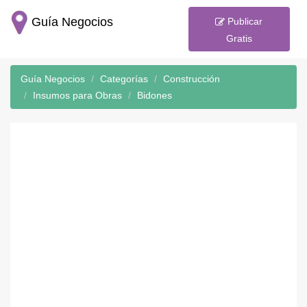
Guía Negocios
Publicar
Gratis
Guía Negocios
Categorías
Construcción
Insumos para Obras
Bidones