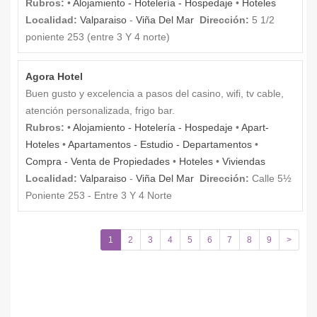
Rubros:
•
Alojamiento - Hotelería - Hospedaje
•
Hoteles
Localidad:
Valparaiso
-
Viña Del Mar
Dirección:
5 1/2
poniente 253 (entre 3 Y 4 norte)
Agora Hotel
Buen gusto y excelencia a pasos del casino, wifi, tv cable,
atención personalizada, frigo bar.
Rubros:
•
Alojamiento - Hotelería - Hospedaje
•
Apart-
Hoteles
•
Apartamentos - Estudio - Departamentos
•
Compra - Venta de Propiedades
•
Hoteles
•
Viviendas
Localidad:
Valparaiso
-
Viña Del Mar
Dirección:
Calle 5½
Poniente 253 - Entre 3 Y 4 Norte
1
2
3
4
5
6
7
8
9
>