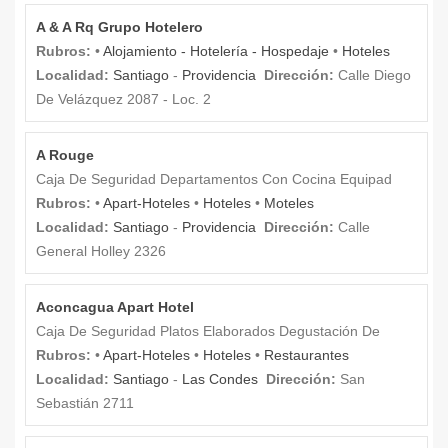
A & A Rq Grupo Hotelero
Rubros:
•
Alojamiento - Hotelería - Hospedaje
•
Hoteles
Localidad:
Santiago
-
Providencia
Dirección:
Calle Diego
De Velázquez 2087 - Loc. 2
A Rouge
Caja De Seguridad Departamentos Con Cocina Equipad
Rubros:
•
Apart-Hoteles
•
Hoteles
•
Moteles
Localidad:
Santiago
-
Providencia
Dirección:
Calle
General Holley 2326
Aconcagua Apart Hotel
Caja De Seguridad Platos Elaborados Degustación De
Rubros:
•
Apart-Hoteles
•
Hoteles
•
Restaurantes
Localidad:
Santiago
-
Las Condes
Dirección:
San
Sebastián 2711