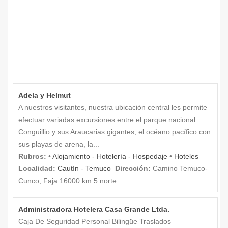
Adela y Helmut
A nuestros visitantes, nuestra ubicación central les permite
efectuar variadas excursiones entre el parque nacional
Conguillio y sus Araucarias gigantes, el océano pacífico con
sus playas de arena, la...
Rubros:
•
Alojamiento - Hotelería - Hospedaje
•
Hoteles
Localidad:
Cautín
-
Temuco
Dirección:
Camino Temuco-
Cunco, Faja 16000 km 5 norte
Administradora Hotelera Casa Grande Ltda.
Caja De Seguridad Personal Bilingüe Traslados