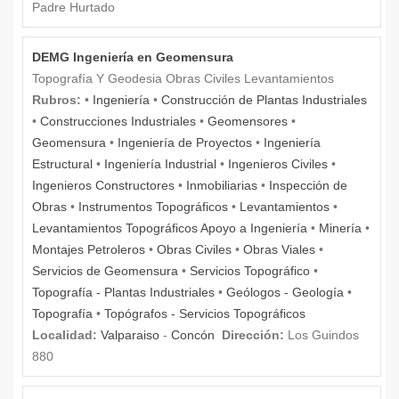
Padre Hurtado
DEMG Ingeniería en Geomensura
Topografía Y Geodesia Obras Civiles Levantamientos
Rubros:
•
Ingeniería
•
Construcción de Plantas Industriales
•
Construcciones Industriales
•
Geomensores
•
Geomensura
•
Ingeniería de Proyectos
•
Ingeniería
Estructural
•
Ingeniería Industrial
•
Ingenieros Civiles
•
Ingenieros Constructores
•
Inmobiliarias
•
Inspección de
Obras
•
Instrumentos Topográficos
•
Levantamientos
•
Levantamientos Topográficos Apoyo a Ingeniería
•
Minería
•
Montajes Petroleros
•
Obras Civiles
•
Obras Viales
•
Servicios de Geomensura
•
Servicios Topográfico
•
Topografía - Plantas Industriales
•
Geólogos - Geología
•
Topografía
•
Topógrafos - Servicios Topográficos
Localidad:
Valparaiso
-
Concón
Dirección:
Los Guindos
880