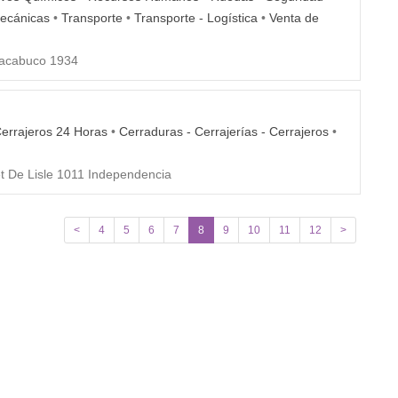
Mecánicas
•
Transporte
•
Transporte - Logística
•
Venta de
cabuco 1934
errajeros 24 Horas
•
Cerraduras - Cerrajerías - Cerrajeros
•
 De Lisle 1011 Independencia
<
4
5
6
7
8
9
10
11
12
>