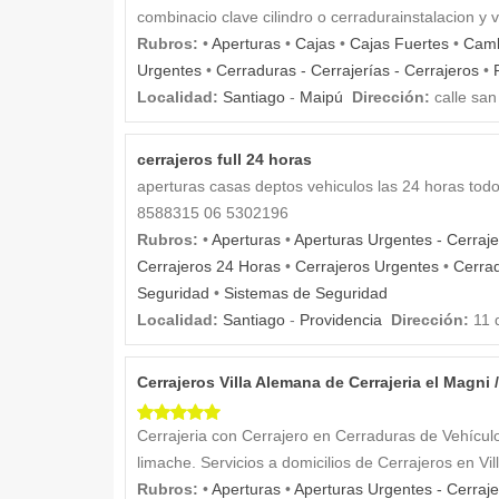
combinacio clave cilindro o cerradurainstalacion y 
Rubros:
•
Aperturas
•
Cajas
•
Cajas Fuertes
•
Camb
Urgentes
•
Cerraduras - Cerrajerías - Cerrajeros
•
Localidad:
Santiago
-
Maipú
Dirección:
calle san
cerrajeros full 24 horas
aperturas casas deptos vehiculos las 24 horas todo
8588315 06 5302196
Rubros:
•
Aperturas
•
Aperturas Urgentes - Cerraje
Cerrajeros 24 Horas
•
Cerrajeros Urgentes
•
Cerrad
Seguridad
•
Sistemas de Seguridad
Localidad:
Santiago
-
Providencia
Dirección:
11 
Cerrajeros Villa Alemana de Cerrajeria el Magni
Cerrajeria con Cerrajero en Cerraduras de Vehícul
limache. Servicios a domicilios de Cerrajeros en Vi
Rubros:
•
Aperturas
•
Aperturas Urgentes - Cerraje