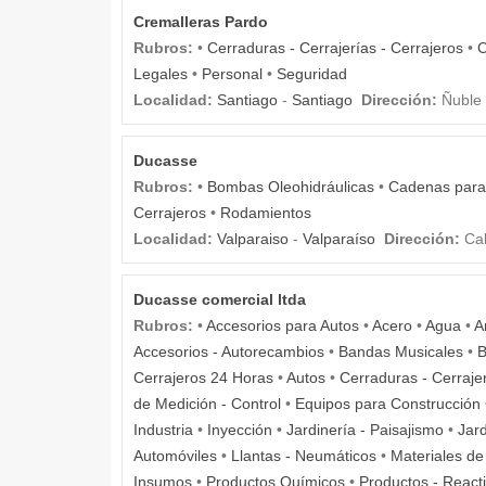
Cremalleras Pardo
Rubros:
•
Cerraduras - Cerrajerías - Cerrajeros
•
C
Legales
•
Personal
•
Seguridad
Localidad:
Santiago
-
Santiago
Dirección:
Ñuble
Ducasse
Rubros:
•
Bombas Oleohidráulicas
•
Cadenas para
Cerrajeros
•
Rodamientos
Localidad:
Valparaiso
-
Valparaíso
Dirección:
Cal
Ducasse comercial ltda
Rubros:
•
Accesorios para Autos
•
Acero
•
Agua
•
A
Accesorios - Autorecambios
•
Bandas Musicales
•
Cerrajeros 24 Horas
•
Autos
•
Cerraduras - Cerrajer
de Medición - Control
•
Equipos para Construcción
Industria
•
Inyección
•
Jardinería - Paisajismo
•
Jard
Automóviles
•
Llantas - Neumáticos
•
Materiales de
Insumos
•
Productos Químicos
•
Productos - React