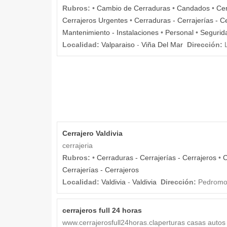
Rubros:
•
Cambio de Cerraduras
•
Candados
•
Cer
Cerrajeros Urgentes
•
Cerraduras - Cerrajerías - C
Mantenimiento - Instalaciones
•
Personal
•
Segurid
Localidad:
Valparaiso
-
Viña Del Mar
Dirección:
L
Cerrajero Valdivia
cerrajeria
Rubros:
•
Cerraduras - Cerrajerías - Cerrajeros
•
C
Cerrajerías - Cerrajeros
Localidad:
Valdivia
-
Valdivia
Dirección:
Pedromon
cerrajeros full 24 horas
www.cerrajerosfull24horas.claperturas casas autos