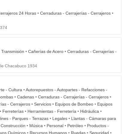
errajeros 24 Horas
•
Cerraduras - Cerrajerías - Cerrajeros
•
 374
 Transmisión
•
Cañerías de Acero
•
Cerraduras - Cerrajerías -
le Chacabuco 1934
rte - Cultura
•
Autorepuestos - Autopartes - Refacciones -
Bombas
•
Cadenas
•
Cerraduras - Cerrajerías - Cerrajeros
•
ías - Cerrajeros
•
Servicios
•
Equipos de Bombeo
•
Equipos
•
Ferreterías
•
Herramientas - Ferretería
•
Hidráulica
•
ines - Parques - Terrazas
•
Legales
•
Llantas - Cámaras para
 Construcción
•
Música
•
Personal
•
Petróleo
•
Productos -
ivos Químicos
•
Recursos Humanos
•
Ruedas
•
Seguridad
•