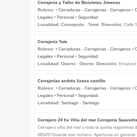
Cerrajeria y Taller de Bicicletas Jimenez
Rubros:
•
Cerraduras - Cerrajerías - Cerrajeros
•
C
Legales
•
Personal
•
Seguridad
Localidad:
Concepción
-
Tomé
Dirección:
Calle 
Cerrajeria Yale
Rubros:
•
Cerraduras - Cerrajerías - Cerrajeros
•
C
Legales
•
Personal
•
Seguridad
Localidad:
Osorno
-
Osorno
Dirección:
Errazuriz
Cerrajerías andrés lizana castillo
Rubros:
•
Cerraduras - Cerrajerías - Cerrajeros
•
C
Legales
•
Personal
•
Seguridad
Localidad:
Santiago
-
Santiago
Cerrajero 24 hs Viña del mar Cerrajeria Saavedr
Cerrajero viña del mar y toda la quinta regionma
685457Guarde ese numero- Aperturas en general- 