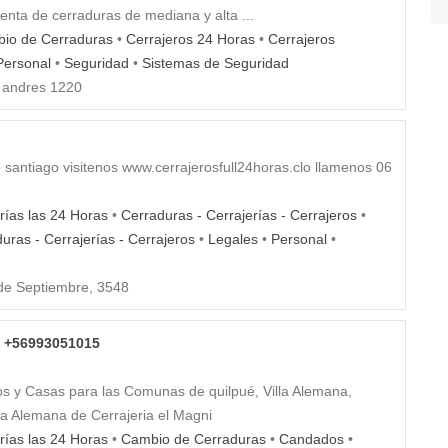
venta de cerraduras de mediana y alta ...
io de Cerraduras
•
Cerrajeros 24 Horas
•
Cerrajeros
Personal
•
Seguridad
•
Sistemas de Seguridad
 andres 1220
 santiago visitenos www.cerrajerosfull24horas.clo llamenos 06
rías las 24 Horas
•
Cerraduras - Cerrajerías - Cerrajeros
•
uras - Cerrajerías - Cerrajeros
•
Legales
•
Personal
•
de Septiembre, 3548
 / +56993051015
os y Casas para las Comunas de quilpué, Villa Alemana,
lla Alemana de Cerrajeria el Magni
rías las 24 Horas
•
Cambio de Cerraduras
•
Candados
•