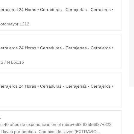
errajeros 24 Horas
•
Cerraduras - Cerrajerías - Cerrajeros
•
Sotomayor 1212
errajeros 24 Horas
•
Cerraduras - Cerrajerías - Cerrajeros
•
 S / N Loc.16
errajeros 24 Horas
•
Cerraduras - Cerrajerías - Cerrajeros
•
a
s de 40 años de experiencias en el rubro+569 82556927+322
Llaves por perdida- Cambios de llaves (EXTRAVIO...