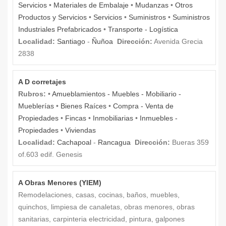
Servicios
•
Materiales de Embalaje
•
Mudanzas
•
Otros
Productos y Servicios
•
Servicios
•
Suministros
•
Suministros
Industriales Prefabricados
•
Transporte - Logística
Localidad:
Santiago
-
Ñuñoa
Dirección:
Avenida Grecia
2838
A D corretajes
Rubros:
•
Amueblamientos - Muebles - Mobiliario -
Mueblerías
•
Bienes Raíces
•
Compra - Venta de
Propiedades
•
Fincas
•
Inmobiliarias
•
Inmuebles -
Propiedades
•
Viviendas
Localidad:
Cachapoal
-
Rancagua
Dirección:
Bueras 359
of.603 edif. Genesis
A Obras Menores (YIEM)
Remodelaciones, casas, cocinas, baños, muebles,
quinchos, limpiesa de canaletas, obras menores, obras
sanitarias, carpinteria electricidad, pintura, galpones