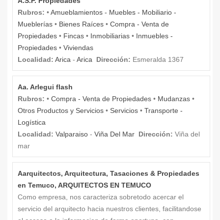
A.S.P. Propiedades
Rubros:
•
Amueblamientos - Muebles - Mobiliario -
Mueblerías
•
Bienes Raíces
•
Compra - Venta de
Propiedades
•
Fincas
•
Inmobiliarias
•
Inmuebles -
Propiedades
•
Viviendas
Localidad:
Arica
-
Arica
Dirección:
Esmeralda 1367
Aa. Arlegui flash
Rubros:
•
Compra - Venta de Propiedades
•
Mudanzas
•
Otros Productos y Servicios
•
Servicios
•
Transporte -
Logística
Localidad:
Valparaiso
-
Viña Del Mar
Dirección:
Viña del
mar
Aarquitectos, Arquitectura, Tasaciones & Propiedades
en Temuco, ARQUITECTOS EN TEMUCO
Como empresa, nos caracteriza sobretodo acercar el
servicio del arquitecto hacia nuestros clientes, facilitandose