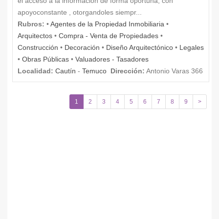
el acceso a la informacion de forma oportuna, con
apoyoconstante , otorgandoles siempr...
Rubros:
•
Agentes de la Propiedad Inmobiliaria
•
Arquitectos
•
Compra - Venta de Propiedades
•
Construcción
•
Decoración
•
Diseño Arquitectónico
•
Legales
•
Obras Públicas
•
Valuadores - Tasadores
Localidad:
Cautín
-
Temuco
Dirección:
Antonio Varas 366
1
2
3
4
5
6
7
8
9
>