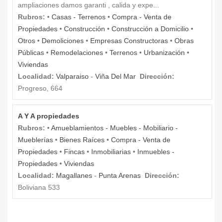
ampliaciones damos garanti , calida y expe...
Rubros:
•
Casas - Terrenos
•
Compra - Venta de
Propiedades
•
Construcción
•
Construcción a Domicilio
•
Otros
•
Demoliciones
•
Empresas Constructoras
•
Obras
Públicas
•
Remodelaciones
•
Terrenos
•
Urbanización
•
Viviendas
Localidad:
Valparaiso
-
Viña Del Mar
Dirección:
Progreso, 664
A Y A propiedades
Rubros:
•
Amueblamientos - Muebles - Mobiliario -
Mueblerías
•
Bienes Raíces
•
Compra - Venta de
Propiedades
•
Fincas
•
Inmobiliarias
•
Inmuebles -
Propiedades
•
Viviendas
Localidad:
Magallanes
-
Punta Arenas
Dirección:
Boliviana 533