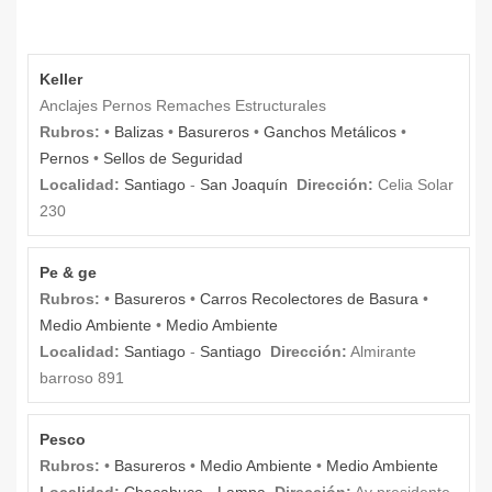
Keller
Anclajes Pernos Remaches Estructurales
Rubros:
•
Balizas
•
Basureros
•
Ganchos Metálicos
•
Pernos
•
Sellos de Seguridad
Localidad:
Santiago
-
San Joaquín
Dirección:
Celia Solar
230
Pe & ge
Rubros:
•
Basureros
•
Carros Recolectores de Basura
•
Medio Ambiente
•
Medio Ambiente
Localidad:
Santiago
-
Santiago
Dirección:
Almirante
barroso 891
Pesco
Rubros:
•
Basureros
•
Medio Ambiente
•
Medio Ambiente
Localidad:
Chacabuco
-
Lampa
Dirección:
Av presidente