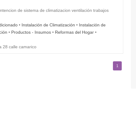
tencion de sistema de climatizacion ventilación trabajos
dicionado
•
Instalación de Climatización
•
Instalación de
ción
•
Productos - Insumos
•
Reformas del Hogar
•
 28 calle camarico
1