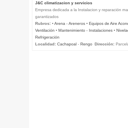
J&C climatizacion y servicios
Empresa dedicada a la Instalacion y reparación man
garantizados
Rubros:
•
Arena - Areneros
•
Equipos de Aire Acon
Ventilación
•
Mantenimiento - Instalaciones
•
Nivela
Refrigeración
Localidad:
Cachapoal
-
Rengo
Dirección:
Parcela