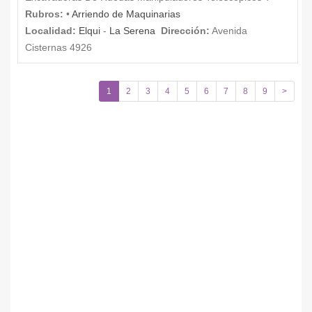
Rubros:
•
Arriendo de Maquinarias
Localidad:
Elqui
-
La Serena
Dirección:
Avenida
Cisternas 4926
1
2
3
4
5
6
7
8
9
>