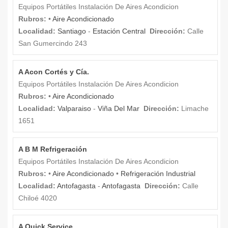
Equipos Portátiles Instalación De Aires Acondicion
Rubros:
•
Aire Acondicionado
Localidad:
Santiago
-
Estación Central
Dirección:
Calle
San Gumercindo 243
A Acon Cortés y Cía.
Equipos Portátiles Instalación De Aires Acondicion
Rubros:
•
Aire Acondicionado
Localidad:
Valparaiso
-
Viña Del Mar
Dirección:
Limache
1651
A B M Refrigeración
Equipos Portátiles Instalación De Aires Acondicion
Rubros:
•
Aire Acondicionado
•
Refrigeración Industrial
Localidad:
Antofagasta
-
Antofagasta
Dirección:
Calle
Chiloé 4020
A Quick Service